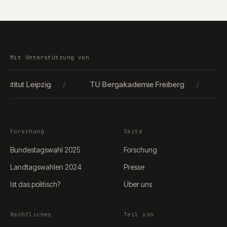
Mit Unterstützung von
stitut Leipzig
/
TU Bergakademie Freiberg
/
K
Forschung
Seite
Bundestagswahl 2025
Forschung
Landtagswahlen 2024
Presse
Ist das politisch?
Über uns
Rechtliches
Teil von