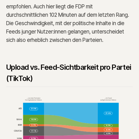
empfohlen. Auch hier liegt die FDP mit
durchschnittlichen 102 Minuten auf dem letzten Rang.
Die Geschwindigkeit, mit der politische Inhalte in die
Feeds junger Nutzer:innen gelangen, unterscheidet
sich also erheblich zwischen den Parteien.
Upload vs. Feed-Sichtbarkeit pro Partei
(TikTok)
... von den Parteien
... im Feed
hochgeladenen Videos
aufgetretenen Videos
21.5
%
AfD
37.4
%
16.8
%
Grüne
3.1
%
BSW
6.3
%
8.3
%
17.1
%
CDU/CSU
4.9
%
9.7
%
Linke