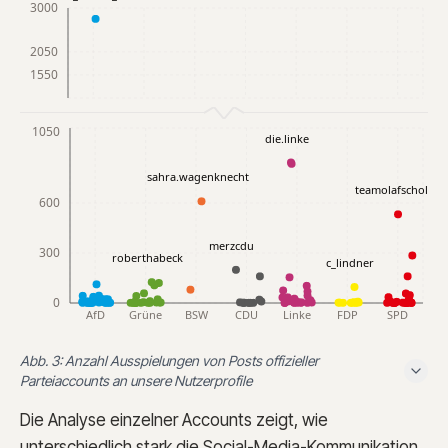
3000
2050
1550
1050
die.linke
sahra.wagenknecht
teamolafscholz
600
merzcdu
300
roberthabeck
c_lindner
0
AfD
Grüne
BSW
CDU
Linke
FDP
SPD
Abb. 3: Anzahl Ausspielungen von Posts offizieller
Parteiaccounts an unsere Nutzerprofile
Die Analyse einzelner Accounts zeigt, wie
unterschiedlich stark die Social-Media-Kommunikation