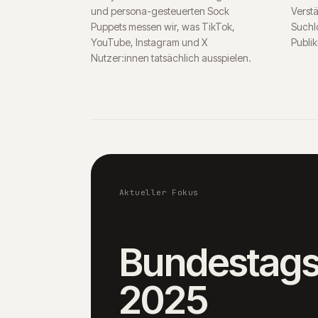
und persona-gesteuerten Sock
Verst
Puppets messen wir, was TikTok,
Suchlo
YouTube, Instagram und X
Publik
Nutzer:innen tatsächlich ausspielen.
Aktueller Fokus
Bundestag
2025