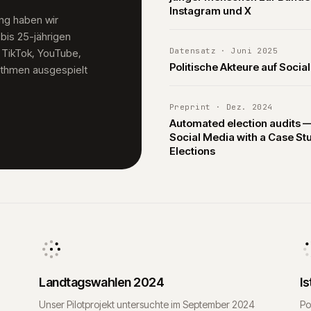
Instagram und X
ung haben wir
 bis 25-jährigen
Datensatz
·
Juni 2025
 TikTok, YouTube,
Politische Akteure auf Socia
ithmen ausgespielt
Preprint
·
Dez. 2024
Automated election audits — 
Social Media with a Case St
Elections
Landtagswahlen 2024
Is
Unser Pilotprojekt untersuchte im September 2024
Po