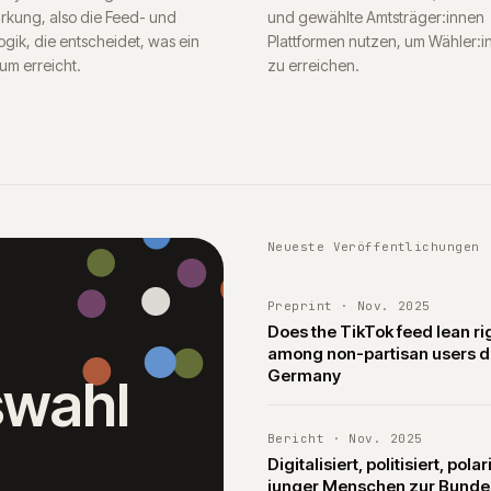
ärkung, also die Feed- und
und gewählte Amtsträger:innen
gik, die entscheidet, was ein
Plattformen nutzen, um Wähler:i
um erreicht.
zu erreichen.
Neueste Veröffentlichungen
Preprint
·
Nov. 2025
Does the TikTok feed lean rig
among non-partisan users du
Germany
swahl
Bericht
·
Nov. 2025
Digitalisiert, politisiert, p
junger Menschen zur Bundes