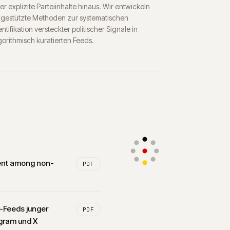
er explizite Parteiinhalte hinaus. Wir entwickeln
-gestützte Methoden zur systematischen
entifikation versteckter politischer Signale in
gorithmisch kuratierten Feeds.
ntent among non-
PDF
ia-Feeds junger
PDF
gram und X