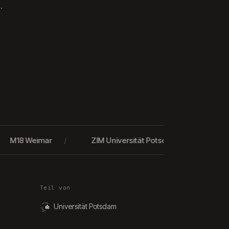
.
M18 Weimar
/
ZIM Universität Potsdam
/
Else-Fr
Teil von
Universität Potsdam