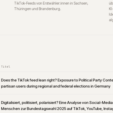
TikTok-Feeds von Erstwähler:innen in Sachsen,
üb
Thüringen und Brandenburg.
KI
Id
al
Titel
Does the TikTok feed lean right? Exposure to Political Party Co
partisan users during regional and federal elections in Germany
Digitalisiert, politisiert, polarisiert? Eine Analyse von Social-Med
Menschen zur Bundestagswahl 2025 auf TikTok, YouTube, Insta