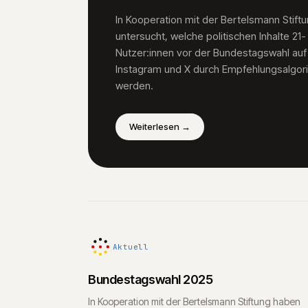
In Kooperation mit der Bertelsmann Stift
untersucht, welche politischen Inhalte 21-
Nutzer:innen vor der Bundestagswahl auf
Instagram und X durch Empfehlungsalgor
werden.
Weiterlesen
→
Aktuell
Bundestagswahl 2025
In Kooperation mit der Bertelsmann Stiftung haben