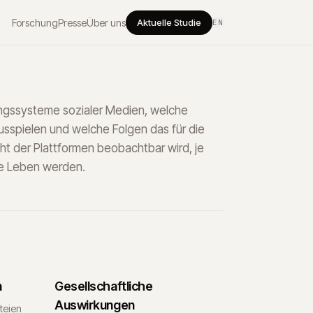
Forschung
Presse
Über uns
Aktuelle Studie
EN
ngssysteme sozialer Medien, welche
sspielen und welche Folgen das für die
ht der Plattformen beobachtbar wird, je
che Leben werden.
n
Gesellschaftliche
Auswirkungen
teien